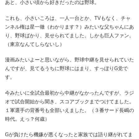
あと、小さい頃から好きだったのは野球。
これも、小さいころは、一人一台とか、TVもなく、チャ
ンネル権は星一徹（わかります？）みたいな父ちゃんにあ
り、野球ばかり、見せられてました。しかも巨人ファン。
（東京なんてしらないし）
漫画みたいよーと思いながら、野球中継を見せられていた
んですが、見てるうちに野球にはまり、すっぽりG党で
す。
今みたいに全試合最初から中継がなかったんですが、ラジ
オで試合開始から聞き、スコアブックまでつけてました。
１軍選手の背番号も全部いえました。（３番サード長嶋の
時代。えっ？何歳）
Gが負けたら機嫌が悪くなったと家族では語り継がれてま