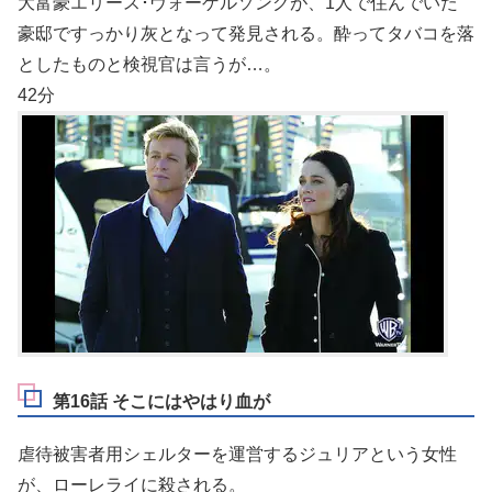
大富豪エリース･ヴォーゲルソングが、1人で住んでいた
豪邸ですっかり灰となって発見される。酔ってタバコを落
としたものと検視官は言うが…。
42分
第16話 そこにはやはり血が
虐待被害者用シェルターを運営するジュリアという女性
が、ローレライに殺される。