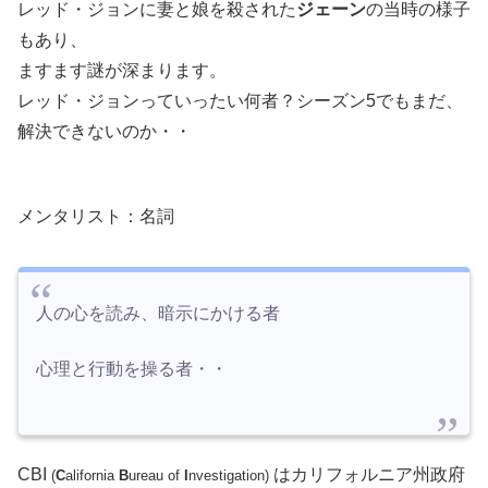
レッド・ジョンに妻と娘を殺された
ジェーン
の当時の様子
もあり、
ますます謎が深まります。
レッド・ジョンっていったい何者？シーズン5でもまだ、
解決できないのか・・
メンタリスト：名詞
人の心を読み、暗示にかける者
心理と行動を操る者・・
CBI
はカリフォルニア州政府
(
C
alifornia
B
ureau of
I
nvestigation
)