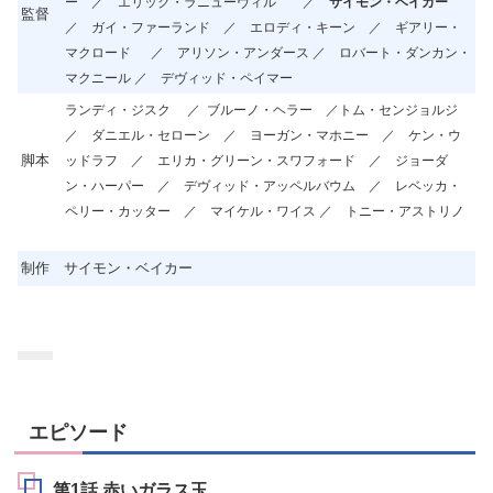
ー ／ エリック・ラニューヴィル
／
サイモン・ベイカー
監督
／
ガイ・ファーランド
／ エロディ・キーン ／ ギアリー・
マクロード
／ アリソン・アンダース ／ ロバート・ダンカン・
マクニール ／ デヴィッド・ペイマー
ランディ・ジスク ／ ブルーノ・ヘラー ／
トム・センジョルジ
／
ダニエル・セローン ／
ヨーガン・マホニー ／
ケン・ウ
脚本
ッドラフ ／
エリカ・グリーン・スワフォード ／
ジョーダ
ン・ハーパー ／
デヴィッド・アッペルバウム ／
レベッカ・
ペリー・カッター
／ マイケル・ワイス ／ トニー・アストリノ
制作
サイモン・ベイカー
エピソード
第1話 赤いガラス玉