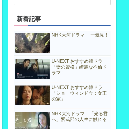
新着記事
NHK大河ドラマ 一気見！
U-NEXT おすすめ韓ドラ
「妻の資格」綺麗な不倫ド
ラマ！
U-NEXT おすすめ韓ドラ
「ショーウィンドウ：女王
の家」
NHK大河ドラマ 「光る君
へ」紫式部の人生に触れる