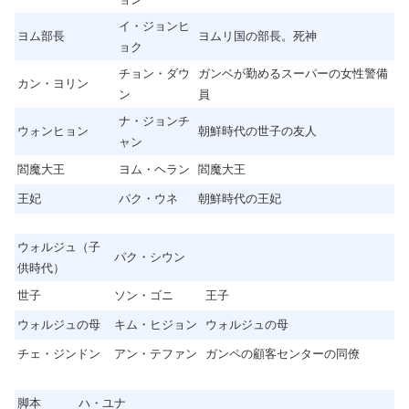
イ・ジョンヒ
ヨム部長
ヨムリ国の部長。死神
ョク
チョン・ダウ
ガンベが勤めるスーパーの女性警備
カン・ヨリン
ン
員
ナ・ジョンチ
ウォンヒョン
朝鮮時代の世子の友人
ャン
閻魔大王
ヨム・ヘラン
閻魔大王
王妃
パク・ウネ
朝鮮時代の王妃
ウォルジュ（子
パク・シウン
供時代）
世子
ソン・ゴニ
王子
ウォルジュの母
キム・ヒジョン
ウォルジュの母
チェ・ジンドン
アン・テファン
ガンペの顧客センターの同僚
脚本
ハ・ユナ