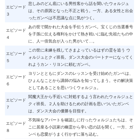
悲しみのどん底にいる男性客から話を聞いたウォルジュ
エピソード
は、その原因となった不正と戦う。一方、ある女性と出会
３
ったガンベは不思議な点に気がつく。
あの世で開かれた大会を手伝うガンベ。宝くじの当選番号
エピソード
を子孫に伝える権利をかけて熱き戦いに臨む先祖たちの中
４
に、人一倍気合が入った男がいて…。
この世に未練を残してさまよっているはずの霊を追う ウ
エピソード
ォルジュとクィ班長。ダンス大会のパートナーになってく
５
れようカン・リヨンに頼むガンベ。
ヨリンとともにダンスのレッスンを受け始めたガンベは、
エピソード
ひょんなことから講師の悩みを知ってしまう。その解決策
６
としてあることを思いつくウォルジュ。
閻魔大王から手近いに対処するよう言われたウォルジュと
エピソード
クィ班長。２人を助けるための計画を思いついたガンベ
７
は、ダンス大会の優勝を目指す。
不気味なアパートを確認しに行ったウォルジュたちは、そ
エピソード
こに居座る小説家の幽霊から辛い恋の話を聞く。一方、ガ
８
ンベも恋愛がうまく行かずに落ち込む。