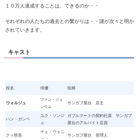
１０万人達成することは、できるのか・・
それぞれの人たちの過去との繋がりは・・謎が次々と明か
されていきます。
キャスト
役名
俳優
役柄
ファン・ジョ
ウォルジュ
サンガプ屋台 店主
ンウム
ユク・ソンジ
ガプルマートの契約社員 サンガプ
ハン・ガンベ
ェ
屋台のアルバイト店員
チェ・ウォニ
クィ班長
サンガプ屋台 管理人
ョン