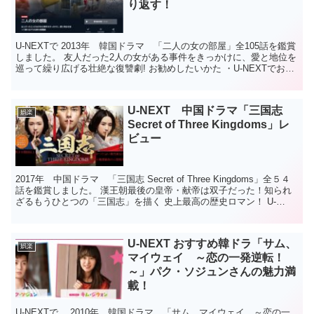
り返す！
U-NEXTで 2013年 韓国ドラマ 「二人の女の部屋」全105話を鑑賞
しました。 友人だった2人の女がある事件をきっかけに、愛と地位を
巡って繰り広げる壮絶な復讐劇! お勧めしたいかた ・U-NEXTでお勧
め悪女への復讐劇の韓ドラをお探し...
U-NEXT 中国ドラマ「三国志
娯楽
Secret of Three Kingdoms」レ
ビュー
2017年 中国ドラマ 「三国志 Secret of Three Kingdoms」全５４
話を鑑賞しました。 漢王朝最後の皇帝・献帝は双子だった！知られ
ざるもうひとつの「三国志」を描く 史上最高の歴史ロマン！ U-
NEXTで韓流ドラマにはま...
U-NEXT おすすめ韓ドラ「サム、
娯楽
マイウェイ ～恋の一発逆転！
～」パク・ソジュンさんの魅力満
載！
U-NEXTで、 2010年 韓国ドラマ 「サム、マイウェイ ～恋の一