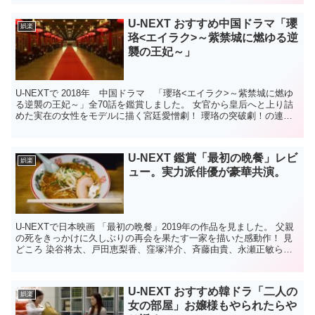
U-NEXT おすすめ中国ドラマ「瓔
娯楽
珞<エイラク>～紫禁城に燃ゆる逆
襲の王妃～」
U-NEXTで 2018年 中国ドラマ 「瓔珞<エイラク>～紫禁城に燃ゆ
る逆襲の王妃～」全70話を鑑賞しました。 女官から皇后へと上り詰
めた実在の女性をモデルに描く宮廷愛憎劇！ 瓔珞の突破劇！の連
続！お見事です！ 不屈の精神！ やられたらや...
U-NEXT 鑑賞「最初の晩餐」レビ
娯楽
ュー。実力派俳優が豪華共演。
U-NEXTで日本映画 「最初の晩餐」2019年の作品を見ました。 父親
の死をきっかけに久しぶりの再会を果たす一家を描いた感動作！ 見
どころ 染谷将太、戸田恵梨香、窪塚洋介、斉藤由貴、永瀬正敏ら日
本映画界の実力派俳優が豪華共演。 長編映画デ...
U-NEXT おすすめ韓ドラ「二人の
娯楽
女の部屋」お嬢様もやられたらや