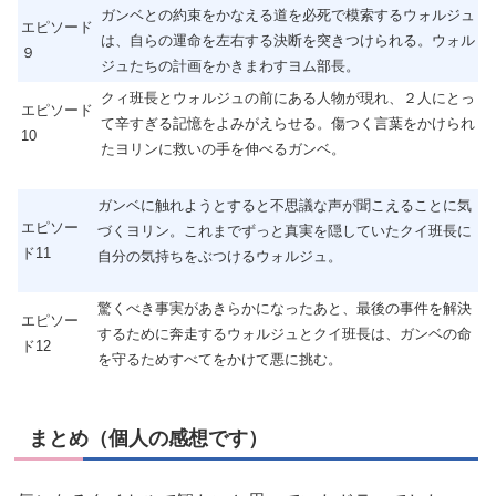
ガンベとの約束をかなえる道を必死で模索するウォルジュ
エピソード
は、自らの運命を左右する決断を突きつけられる。ウォル
９
ジュたちの計画をかきまわすヨム部長。
クィ班長とウォルジュの前にある人物が現れ、２人にとっ
エピソード
て辛すぎる記憶をよみがえらせる。傷つく言葉をかけられ
10
たヨリンに救いの手を伸べるガンベ。
ガンベに触れようとすると不思議な声が聞こえることに気
エピソー
づくヨリン。これまでずっと真実を隠していたクイ班長に
ド11
自分の気持ちをぶつけるウォルジュ。
驚くべき事実があきらかになったあと、最後の事件を解決
エピソー
するために奔走するウォルジュとクイ班長は、ガンベの命
ド12
を守るためすべてをかけて悪に挑む。
まとめ（個人の感想です）