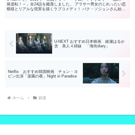
発逆転！～」全24話を鑑賞しました。 アラサー男女のじれったい恋
模様とリアルな現実を描くラブコメディ！ パク・ソジュンさん始め
４人の魅力満載です！ おすすめしたいかた ・...
U-NEXT おすすめ日本映画 綾瀬はるか
含 美人４姉妹 「海街diary」
Netflix おすすめ韓国映画 チョン・ヨ
ビン出演「楽園の夜」Night in Paradise
ホーム
娯楽