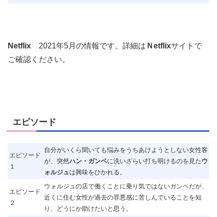
Netflix
2021年5月の情報です。詳細は
Ｎetflix
サイトで
ご確認ください。
エピソード
自分がいくら聞いても悩みをうちあけようとしない女性客
エピソード
が、突然
ハン・ガンベ
に洗いざらい打ち明けるのを見た
ウ
１
ォルジュ
は興味をひかれる。
ウォルジュの店で働くことに乗り気ではないガンベだが、
エピソード
近くに住む女性が過去の罪悪感に苦しんでいることを知
２
り、どうにか助けたいと思う。