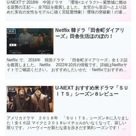
U-NEXTで 2018年 中国ドラマ 「瓔珞<エイラク>～紫禁城に燃ゆ
る逆襲の王妃～」全70話を鑑賞しました。 女官から皇后へと上り詰
めた実在の女性をモデルに描く宮廷愛憎劇！ 瓔珞の突破劇！の連
続！お見事です！ 不屈の精神！ やられたらや...
Netflix 韓ドラ「田舎町ダイアリ
娯楽
ーズ」田舎生活ほのぼの！
Netflix で、 2016年 韓国ドラマ 「田舎町ダイアリーズ」全１２話
を鑑賞しました。 Netflix 2022年10月の情報です。詳細はNetflixサ
イトでご確認ください。 おすすめしたいかた ・Netflixでおすすめの
韓国ド...
U-NEXT おすすめ米ドラマ「ＳＵ
娯楽
ＩＴＳ」シーズン８レビュー
アメリカドラマ ２０１８年 「ＳＵＩＴＳ」シーズン８に入りまし
た！全１６話 マイクと２０１８レイチェルがいなくなって、寂しい
限りです。 ハーヴィーが新たな道を歩きだす第8シーズンです！ Ｕ
－ＮＥＸＴでの配信が無料になり見ました。 2021年...