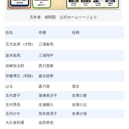
天外者 相関図 公式ホームページより
役名
俳優
役柄
五代友厚（才助）
三浦春馬
坂本龍馬
三浦翔平
岩崎弥太郎
西川貴教
伊藤博文（利助）
森永悠希
はる
森川葵
遊女
五代豊子
蓮佛美沙子
友厚の妻
五代秀尭
生瀬勝久
友厚の父
五代やす
筒井真理子
友厚の母
大久保利通
迫田孝也