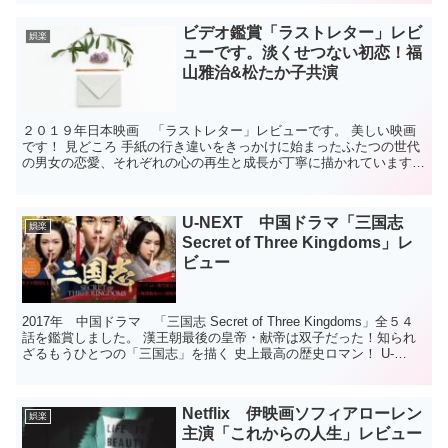
ビデオ鑑賞「ラストレター」レビ
娯楽
ューです。淡くせつない初恋！福
山雅治&松たか子共演
２０１９年日本映画 「ラストレター」レビューです。 美しい映画
です！ 見どころ 手紙の行き違いをきっかけに始まったふたつの世代
の男女の恋愛、それぞれの心の再生と成長が丁寧に描かれています。
ストーリー 裕里の姉・未咲が亡くなり、葬儀の場で、...
U-NEXT 中国ドラマ「三国志
娯楽
Secret of Three Kingdoms」レ
ビュー
2017年 中国ドラマ 「三国志 Secret of Three Kingdoms」全５４
話を鑑賞しました。 漢王朝最後の皇帝・献帝は双子だった！知られ
ざるもうひとつの「三国志」を描く 史上最高の歴史ロマン！ U-
NEXTで韓流ドラマにはま...
Netflix 伊映画ソフィアローレン
娯楽
主演「これからの人生」レビュー