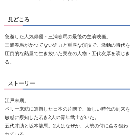
見どころ
急逝した人気俳優・三浦春馬の最後の主演映画。
三浦春馬がかつてない迫力と重厚な演技で、激動の時代を
圧倒的な熱量で生き抜いた実在の人物・五代友厚を演じき
る。
ストーリー
江戸末期。
ペリー来航に震撼した日本の片隅で、新しい時代の到来を
敏感に察知した若き2人の青年武士がいた。
五代才助と坂本龍馬。2人はなぜか、大勢の侍に命を狙わ
れている。