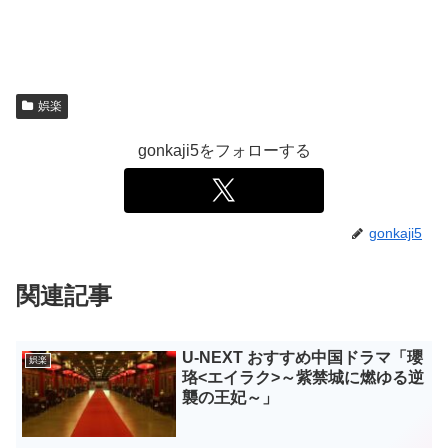
娯楽
gonkaji5をフォローする
gonkaji5
関連記事
U-NEXT おすすめ中国ドラマ「瓔
娯楽
珞<エイラク>～紫禁城に燃ゆる逆
襲の王妃～」