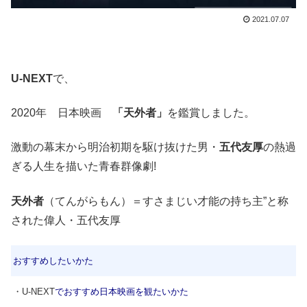
2021.07.07
U-NEXT
で、
2020年 日本映画
「天外者
」
を鑑賞しました。
激動の幕末から明治初期を駆け抜けた男・
五代友厚
の熱過
ぎる人生を描いた青春群像劇!
天外者
（てんがらもん）＝すさまじい才能の持ち主”と称
された偉人・五代友厚
おすすめしたいかた
・U-NEXT
でおすすめ日本映画を観たいかた