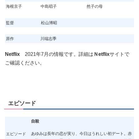
海根京子
中島唱子
然子の母
監督
松山博昭
原作
川端志季
N
etflix
2021年7月の情報です。詳細は
Ｎetflix
サイトで
ご確認ください。
エピソード
自殺
あゆみは長年の恋が実り、今日はうれしい初デート。赤
エピソード