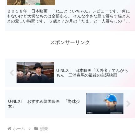
２０１８年 日本映画 「ねことじいちゃん」レビューです。 何に
もないけど大切なものは全部ある。 そんな小さな島で暮らす猫と人
との愛しい時間です。 ６歳と７か月の「たま」と一人暮らしの「だ
いきちさん」の生活。 たまの演技といえない、演技にもう...
スポンサーリンク
U-NEXT 日本映画「天外者」てんがら
もん 三浦春馬の最後の主演映画
U-NEXT おすすめ韓国映画 「野球少
女」
ホーム
娯楽