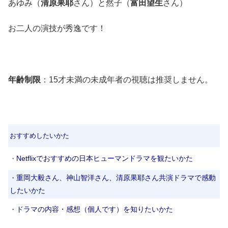
あゆみ（
清原果耶
さん）と然子（
富田望生
さん）
お二人の演技が秀逸です！
年齢制限
：15才未満の未成年者の視聴は推奨しません。
おすすめしたいかた
Netflixでおすすめの日本ヒューマンドラマを観たいかた
・
重岡大毅さん、神山智洋さん、清原果耶さん共演ドラマで感動
・
したいかた
ドラマの内容・感想（個人です）を知りたいかた
・