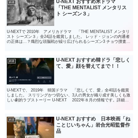
U-NEXT おすすめ米ドラマ
娯楽
「THE MENTALIST メンタリス
ト シーズン３」
U-NEXTで 2010年 アメリカドラマ 「THE MENTALIST メンタリ
スト シーズン３」全24話を鑑賞しました。 レッド・ジョンの内通者
の正体は…？熾烈な頭脳戦が繰り広げられるシーズン3 チョウ捜査官
を演じる、韓国系アメリカ人...
U-NEXT おすすめ韓ドラ「悲しく
娯楽
て、愛」顔を替えてまで！！
U-NEXTで、 2019年 韓国ドラマ 「悲しくて、愛」全40話を鑑賞
しました。 スリリングかつ切ない、3人の男女が織り成す美しくも激
しい劇的ラブストーリー U-NEXT 2022年８月の情報です。詳細は
U-NEXTサイトでご確認くだ...
U-NEXT おすすめ 日本映画「ね
娯楽
ことじいちゃん」岩合光昭監督作
品