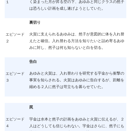
く染まった月が昇る空の下、あゆみと同じクラスの然子
１
は恐ろしい計画を成し遂げようとしていた。
裏切り
火賀に支えられるあゆみは、然子が意図的に体を入れ替
エピソード
えたと確信。入れ替わる方法を知りたいと詰め寄るあゆ
２
みに対し、然子は何も知らないと白を切る。
告白
あゆみと火賀は、入れ替わりを研究する宇金から衝撃の
エピソード
事実を知らされる。火賀はあゆみに告白するが、距離を
３
縮める２人に然子は苛立ちを募らせていた。
罠
宇金は水本と然子の計画をあゆみと火賀に伝えるが、２
エピソード
人はどうしても信じられない。宇金はさらに、然子にも
４