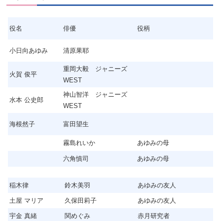
役名
俳優
役柄
小日向あゆみ
清原果耶
重岡大毅 ジャニーズ
火賀 俊平
WEST
神山智洋 ジャニーズ
水本 公史郎
WEST
海根然子
富田望生
霧島れいか
あゆみの母
六角慎司
あゆみの母
稲木律
鈴木美羽
あゆみの友人
土屋 マリア
久保田莉子
あゆみの友人
宇金 真緒
関めぐみ
赤月研究者