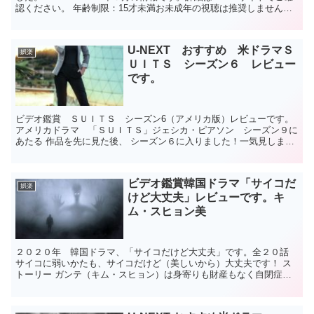
認ください。 年齢制限：15才未満お未成年の視聴は推奨しません。
おすすめしたい...
U-NEXT おすすめ 米ドラマＳ
娯楽
ＵＩＴＳ シーズン６ レビュー
です。
ビデオ鑑賞 ＳＵＩＴＳ シーズン6（アメリカ版）レビューです。
アメリカドラマ 「ＳＵＩＴＳ」ジェシカ・ピアソン シーズン９に
あたる 作品を先に見た後、 シーズン６に入りました！一気見しまし
た。 最後まで見ないことには終われません。 U-N...
ビデオ鑑賞韓国ドラマ「サイコだ
娯楽
けど大丈夫」レビューです。キ
ム・スヒョン美
２０２０年 韓国ドラマ、「サイコだけど大丈夫」です。全２０話
サイコに弱いかたも、サイコだけど（美しいから）大丈夫です！ ス
トーリー ガンテ（キム・スヒョン）は身寄りも財産もなく自閉症の
兄・サンテ（オ・ジョンセ）を抱え社会の片隅でひっそりと...