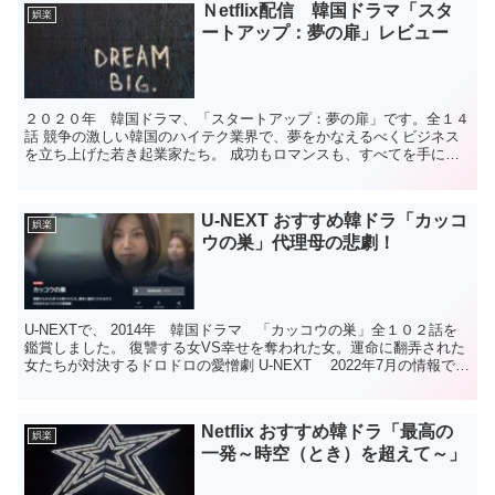
Ｎetflix配信 韓国ドラマ「スタ
娯楽
ートアップ：夢の扉」レビュー
２０２０年 韓国ドラマ、「スタートアップ：夢の扉」です。全１４
話 競争の激しい韓国のハイテク業界で、夢をかなえるべくビジネス
を立ち上げた若き起業家たち。 成功もロマンスも、すべてを手に入
れるには前進あるのみ。 スタートアップ企業とは、新たな...
U-NEXT おすすめ韓ドラ「カッコ
娯楽
ウの巣」代理母の悲劇！
U-NEXTで、 2014年 韓国ドラマ 「カッコウの巣」全１０２話を
鑑賞しました。 復讐する女VS幸せを奪われた女。運命に翻弄された
女たちが対決するドロドロの愛憎劇 U-NEXT 2022年7月の情報で
す。詳細はU-NEXTサイトでご確...
Netflix おすすめ韓ドラ「最高の
娯楽
一発～時空（とき）を超えて～」