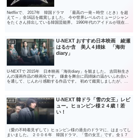
Netflixで、 2017年 韓国ドラマ 「最高の一発～時空（とき）を超
えて～」全16話を鑑賞しました。 今や世界レベルのミュージシャン
をたくさん排出している韓国芸能界。 1990年代のアイドルが現在に
タイムスリップしてくるというお話です...
U-NEXT おすすめ日本映画 綾瀬
娯楽
はるか含 美人４姉妹 「海街
diary」
U-NEXTで 2015年 日本映画「海街diary」を観ました。 吉田秋生さ
んの漫画作品の映画化です。 鎌倉を舞台に四姉妹の温かいふれ合い
を通して、じんわり感動する作品です。 初めて鑑賞しましたが、２
回観ました。 お勧めしたい方 ・U-N...
U-NEXT 韓ドラ「雪の女王」レビ
娯楽
ュー。ヒョンビン様２４歳！若
い！
（愛の不時着見ずして）ヒョンビン様の過去のドラマに、はまってし
まいました。 ２００６年 韓国ドラマ、「雪の女王」です。全１７